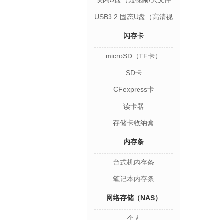
快闪U盘（短视频/大文件
存储）
USB3.2 固态U盘（高清视
频/设计图档存储）
闪存卡
microSD（TF卡）
SD卡
CFexpress卡
读卡器
存储卡收纳盒
内存条
台式机内存条
笔记本内存条
网络存储（NAS）
个人